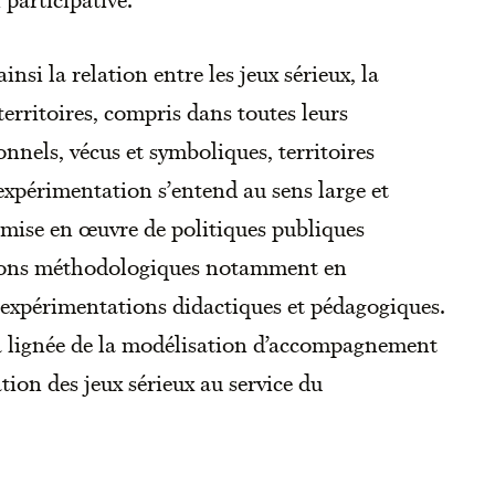
nsi la relation entre les jeux sérieux, la
 territoires, compris dans toutes leurs
onnels, vécus et symboliques, territoires
’expérimentation s’entend au sens large et
: mise en œuvre de politiques publiques
tions méthodologiques notamment en
 expérimentations didactiques et pédagogiques.
 la lignée de la modélisation d’accompagnement
ation des jeux sérieux au service du