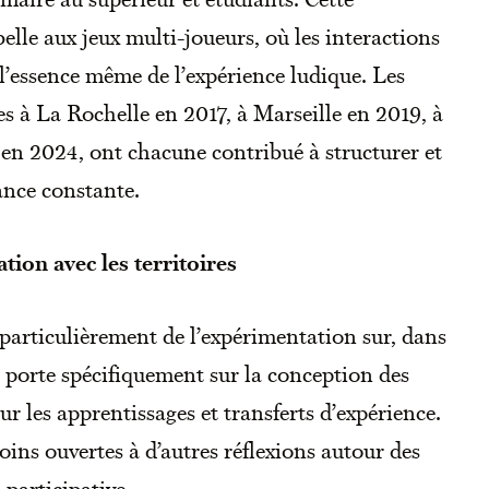
belle aux jeux multi-joueurs, où les interactions
 l’essence même de l’expérience ludique. Les
es à La Rochelle en 2017, à Marseille en 2019, à
 en 2024, ont chacune contribué à structurer et
sance constante.
tion avec les territoires
 particulièrement de l’expérimentation sur, dans
nt porte spécifiquement sur la conception des
 sur les apprentissages et transferts d’expérience.
ns ouvertes à d’autres réflexions autour des
 participative.