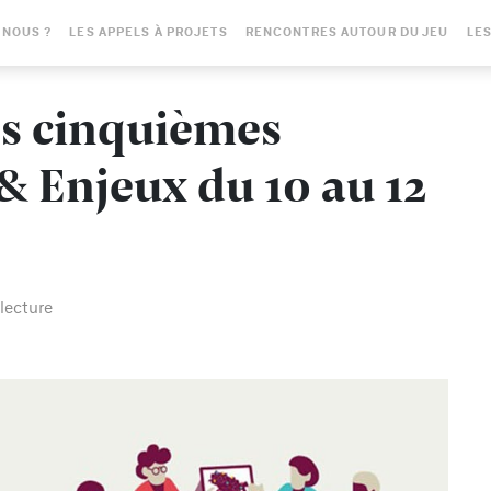
-NOUS ?
LES APPELS À PROJETS
RENCONTRES AUTOUR DU JEU
LES
les cinquièmes
& Enjeux du 10 au 12
lecture