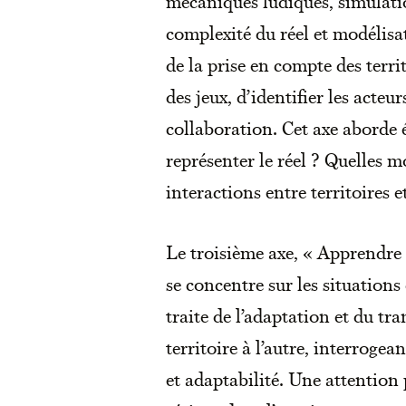
mécaniques ludiques, simulatio
complexité du réel et modélisat
de la prise en compte des terri
des jeux, d’identifier les acteu
collaboration. Cet axe aborde 
représenter le réel ? Quelles mo
interactions entre territoires 
Le troisième axe, « Apprendre e
se concentre sur les situations
traite de l’adaptation et du tra
territoire à l’autre, interrogean
et adaptabilité. Une attention 