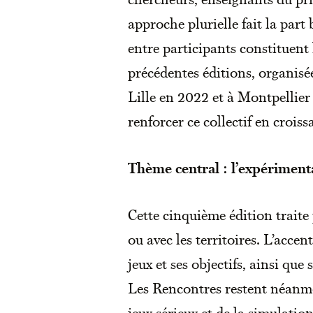
approche plurielle fait la part 
entre participants constituent
précédentes éditions, organisé
Lille en 2022 et à Montpellier
renforcer ce collectif en crois
Thème central : l’expérimenta
Cette cinquième édition traite
ou avec les territoires. L’acce
jeux et ses objectifs, ainsi que
Les Rencontres restent néanmoi
jeux sérieux et de la simulation