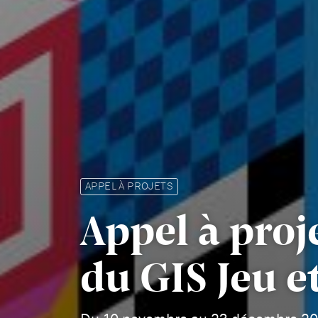
APPEL À PROJETS
Appel à proj
du GIS Jeu e