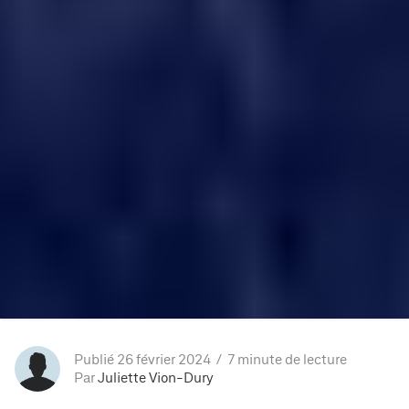
Publié 26 février 2024
7 minute de lecture
Par
Juliette Vion-Dury