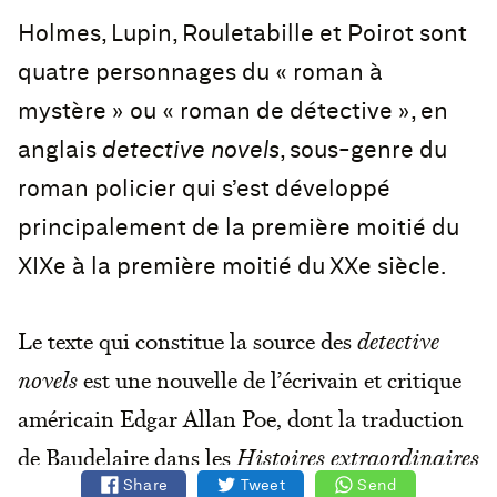
Holmes, Lupin, Rouletabille et Poirot sont
quatre personnages du « roman à
mystère » ou « roman de détective », en
anglais
detective novels
, sous-genre du
roman policier qui s’est développé
principalement de la première moitié du
XIXe à la première moitié du XXe siècle.
Le texte qui constitue la source des
detective
novels
est une nouvelle de l’écrivain et critique
américain Edgar Allan Poe, dont la traduction
de Baudelaire dans les
Histoires extraordinaires
Share
Tweet
Send
et les
Nouvelles Histoires extraordinaires
a fait