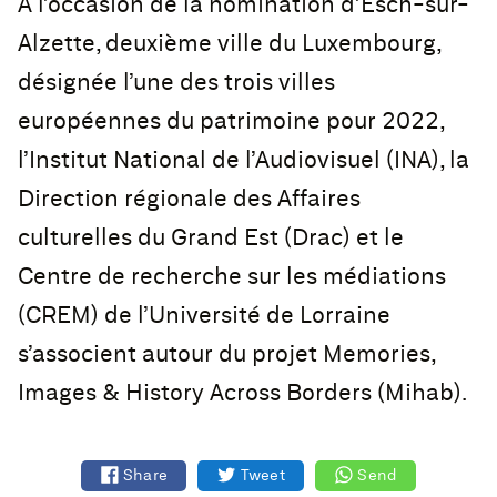
À l’occasion de la nomination d’Esch-sur-
Alzette, deuxième ville du Luxembourg,
désignée l’une des trois villes
européennes du patrimoine pour 2022,
l’Institut National de l’Audiovisuel (INA), la
Direction régionale des Affaires
culturelles du Grand Est (Drac) et le
Centre de recherche sur les médiations
(CREM) de l’Université de Lorraine
s’associent autour du projet Memories,
Images & History Across Borders (Mihab).
L’initiative Mihab remixe 150 archives
Share
Tweet
Send