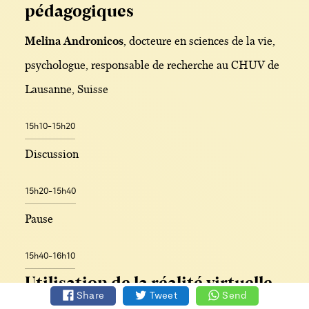
pédagogiques
Melina Andronicos
, docteure en sciences de la vie,
psychologue, responsable de recherche au CHUV de
Lausanne, Suisse
15h10-15h20
Discussion
15h20-15h40
Pause
15h40-16h10
Utilisation de la réalité virtuelle
Share
Tweet
Send
dans le traitement de problèmes